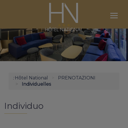
Ouvri
le
menu
ALBERGO
CAMERE
PRENOTAZIONI
:
Hôtel National
PRENOTAZIONI
LOURDES
Individuelles
PORTINERIA / ACCESSO
Individuo
CONTATTO