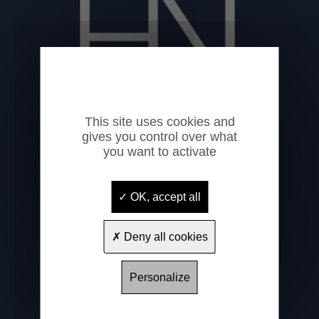
This site uses cookies and
gives you control over what
you want to activate
Hôtel National
1 rue Saint-Félix
OK, accept all
65100
Lourdes
+33 (0)5 62 94 02 17
Deny all cookies
contact@hotelnationallourdes.fr
www.hotel-national-lourdes.fr
Personalize
A PROPOS