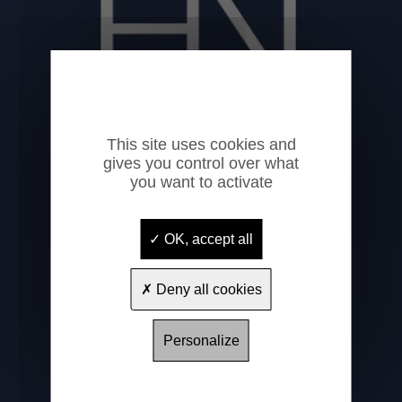
This site uses cookies and
gives you control over what
you want to activate
Hôtel National
1 rue Saint-Félix
65100
Lourdes
OK, accept all
+33 (0)5 62 94 02 17
Deny all cookies
contact@hotelnationallourdes.fr
www.hotel-national-lourdes.fr
Personalize
A PROPOS
Bienvenida