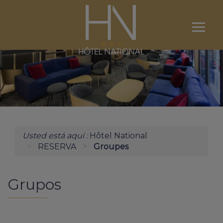
Ouvri
le
menu
EL HOTEL
NUESTRAS HABITACIONES
RESERVA
Usted está aquí :
Hôtel National
LOURDES
RESERVA
Groupes
CONSERJERIA / ACCESO
Grupos
CONTACTENOS