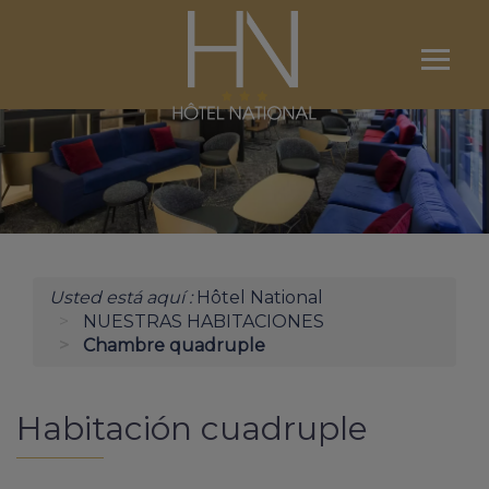
Ouvri
le
menu
EL HOTEL
NUESTRAS HABITACIONES
RESERVA
Usted está aquí :
Hôtel National
LOURDES
NUESTRAS HABITACIONES
Chambre quadruple
CONSERJERIA / ACCESO
CONTACTENOS
Habitación cuadruple