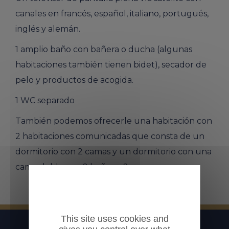
canales en francés, español, italiano, portugués,
inglés y alemán.
1 amplio baño con bañera o ducha (algunas
habitaciones también tienen bidet), secador de
pelo y productos de acogida.
1 WC separado
También podemos ofrecerle una habitación con
2 habitaciones comunicadas que consta de un
dormitorio con 2 camas y un dormitorio con una
cama doble con 2 baños y 2 aseos.
This site uses cookies and