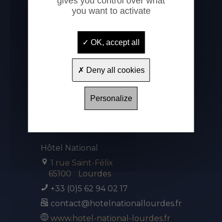
gives you control over what
you want to activate
OK, accept all
Deny all cookies
Personalize
Hôtel National
1 rue Saint-Félix
65100
Lourdes
+33 (0)5 62 94 02 17
contact@hotelnationallourdes.fr
www.hotel-national-lourdes.fr