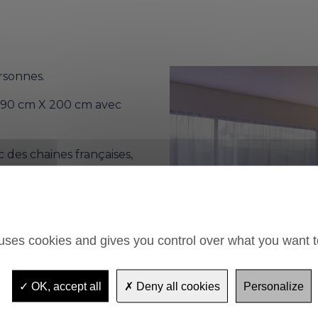
rsonnes.
e 90 cm X 200 cm avec
c des chaines françaises,
ises et allemandes.
oire ou douche (quelques
e-cheveux et produits
 uses cookies and gives you control over what you want t
OK, accept all
Deny all cookies
Personalize