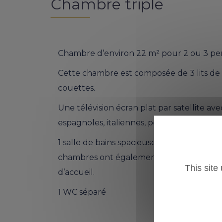
Chambre triple
Chambre d’environ 22 m² pour 2 ou 3 pe
Cette chambre est composée de 3 lits d
couettes.
Une télévision écran plat par satellite ave
espagnoles, italiennes, portugaises, angla
1 salle de bains spacieuse avec ou baign
chambres ont également un bidet), sèch
This site
d’accueil.
1 WC séparé