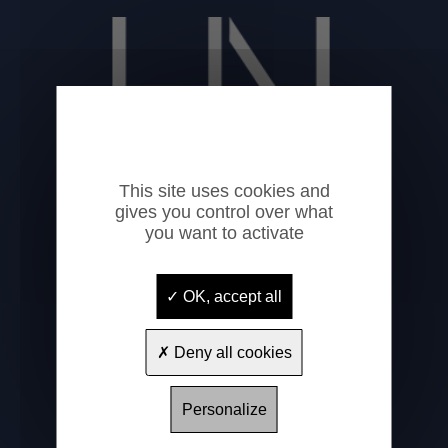
This site uses cookies and
gives you control over what
you want to activate
Hôtel National
OK, accept all
1 rue Saint-Félix
65100
Lourdes
Deny all cookies
+33 (0)5 62 94 02 17
contact@hotelnationallourdes.fr
Personalize
www.hotel-national-lourdes.fr