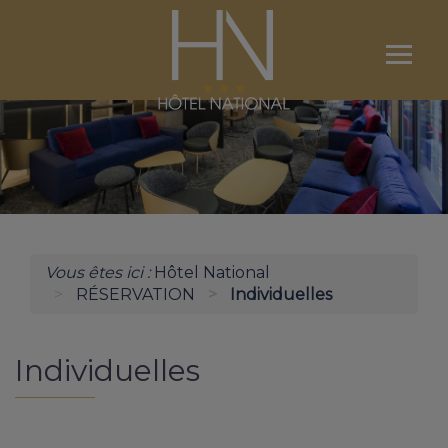
Ouvri
le
menu
L'HÔTEL
NOS CHAMBRES
RÉSERVATION
Vous êtes ici :
Hôtel National
LOURDES ET SES ENVIRONS
RÉSERVATION
Individuelles
CONCIERGERIE / ACCÈS
Individuelles
CONTACT