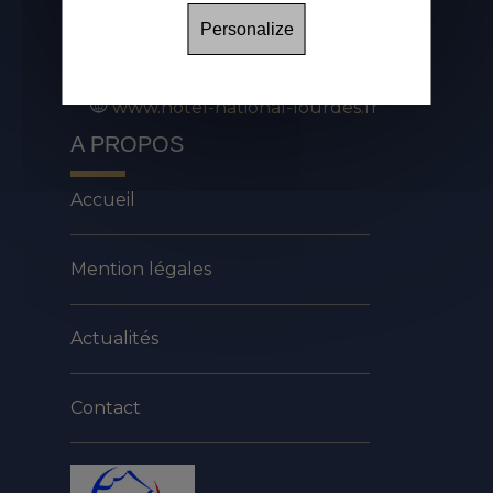
65100
Lourdes
Personalize
+33 (0)5 62 94 02 17
contact@hotelnationallourdes.fr
www.hotel-national-lourdes.fr
A PROPOS
Accueil
Mention légales
Actualités
Contact