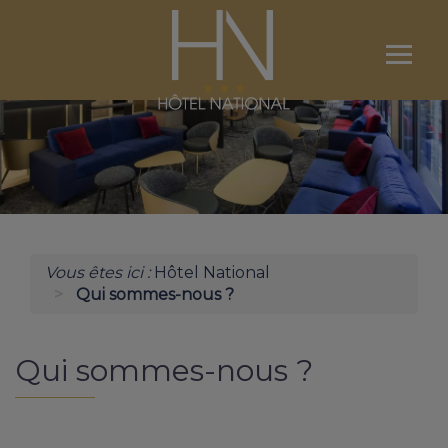
Ouvri
le
menu
L'HÔTEL
NOS CHAMBRES
RÉSERVATION
Vous êtes ici :
Hôtel National
LOURDES ET SES ENVIRONS
Qui sommes-nous ?
CONCIERGERIE / ACCÈS
Qui sommes-nous ?
CONTACT